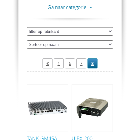
Ga naar categorie
1
6
7
8
TANK-GM45A-
UIBX-200-