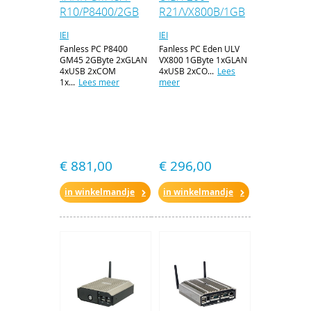
R10/P8400/2GB
R21/VX800B/1GB
IEI
IEI
Fanless PC P8400
Fanless PC Eden ULV
GM45 2GByte 2xGLAN
VX800 1GByte 1xGLAN
4xUSB 2xCOM
4xUSB 2xCO...
Lees
1x...
Lees meer
meer
€ 881,00
€ 296,00
in winkelmandje
in winkelmandje