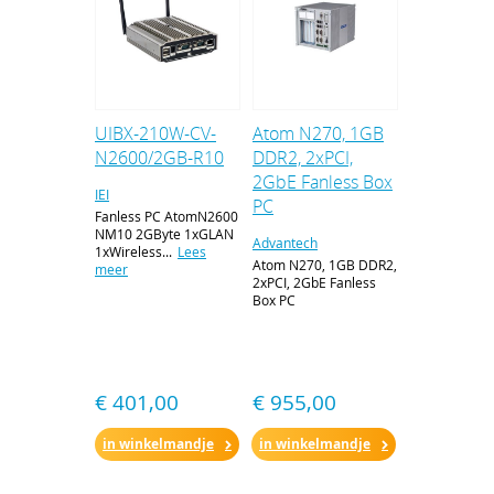
UIBX-210W-CV-
Atom N270, 1GB
N2600/2GB-R10
DDR2, 2xPCI,
2GbE Fanless Box
IEI
PC
Fanless PC AtomN2600
NM10 2GByte 1xGLAN
Advantech
1xWireless...
Lees
Atom N270, 1GB DDR2,
meer
2xPCI, 2GbE Fanless
Box PC
€ 401,00
€ 955,00
in winkelmandje
in winkelmandje