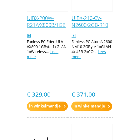
UIBX-200W-
UIBX-210-CV-
R21/VX800B/1GB
N2600/2GB-R10
IEI
IEI
Fanless PC Eden ULV
Fanless PC AtomN2600
VX800 1GByte 1xGLAN
NM10 2GByte 1xGLAN
1xWireless...
Lees
4xUSB 2xCO...
Lees
meer
meer
€ 329,00
€ 371,00
in winkelmandje
in winkelmandje