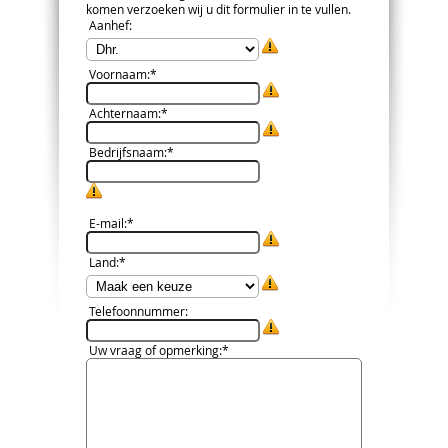
komen verzoeken wij u dit formulier in te vullen.
Aanhef
:
Voornaam
:*
Achternaam
:*
Bedrijfsnaam
:*
E-mail
:*
Land
:*
Telefoonnummer
:
Uw vraag of opmerking
:*