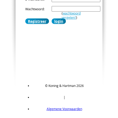
Wachtwoord
:
(
wachtwoord
vergeten?
)
Registreer
login
© Koning & Hartman 2026
|
Algemene Voorwaarden