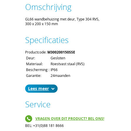
Omschrijving
GL66 wandbehuizing met deur, Type 304 RVS,
300 x 200 x 150 mm
Specificaties
Productcode:
M300200150SSE
Deur:
Gesloten
Materiaal:
Roestvast staal (RVS)
Bescherming :
IP66
Garantie:
24maanden
Lees
Service
VRAGEN OVER DIT PRODUCT? BEL ONS!
BEL: +31(0)88 181 8666