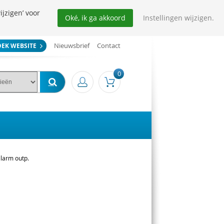
ijzigen’ voor
Oké, ik ga akkoord
Instellingen wijzigen.
Nieuwsbrief
Contact
OEK WEBSITE
0
alarm outp.