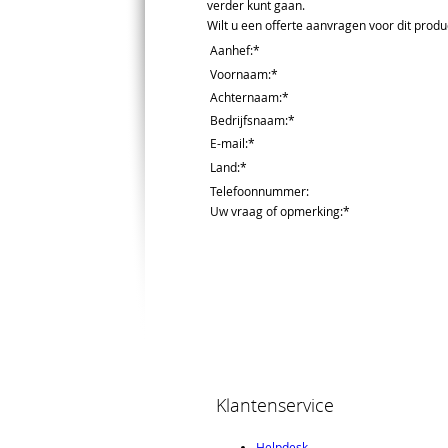
verder kunt gaan.
Wilt u een offerte aanvragen voor dit produc
Aanhef
:*
Voornaam
:*
Achternaam
:*
Bedrijfsnaam
:*
E-mail
:*
Land
:*
Telefoonnummer
:
Uw vraag of opmerking
:*
Klantenservice
Helpdesk