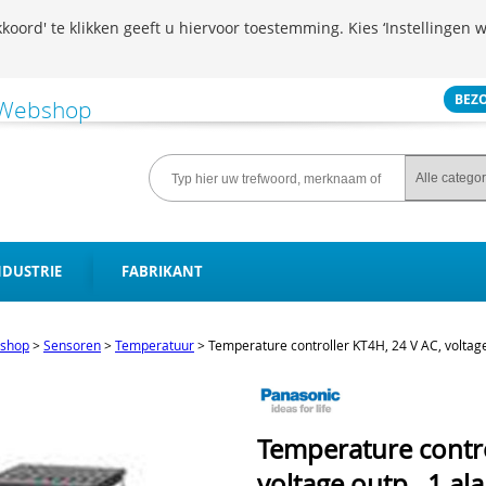
koord' te klikken geeft u hiervoor toestemming. Kies ‘Instellingen w
BEZ
NDUSTRIE
FABRIKANT
shop
>
Sensoren
>
Temperatuur
>
Temperature controller KT4H, 24 V AC, voltage
Temperature contro
voltage outp., 1 al