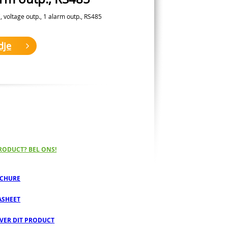
 voltage outp., 1 alarm outp., RS485
dje
RODUCT? BEL ONS!
CHURE
ASHEET
OVER DIT PRODUCT