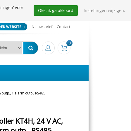
ijzigen’ voor
Oké, ik ga akkoord
Instellingen wijzigen.
Nieuwsbrief
Contact
OEK WEBSITE
0
 outp., 1 alarm outp., RS485
ller KT4H, 24 V AC,
arm outp., RS485