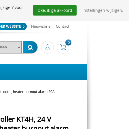
ijzigen’ voor
Oké, ik ga akkoord
Instellingen wijzigen.
Nieuwsbrief
Contact
OEK WEBSITE
0
t. outp., heater burnout alarm 20A
oller KT4H, 24 V
, heater burnout alarm