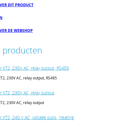
OVER DIT PRODUCT
EN
OVER DE WEBSHOP
e producten
r KT2, 230V AC, relay output, RS485
T2, 230V AC, relay output, RS485
r KT2, 230V AC, relay output
T2, 230V AC, relay output
 KT2, 240 V AC, voltage outp., heating
2, 240 V AC, voltage outp., heating /