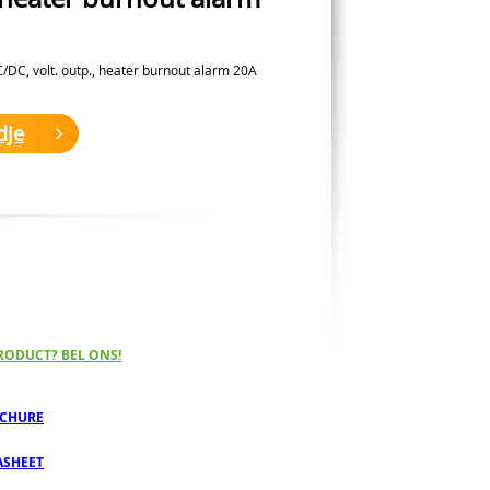
/DC, volt. outp., heater burnout alarm 20A
dje
RODUCT? BEL ONS!
CHURE
ASHEET