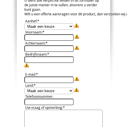
U dient alle verplichte velden in dit formulier op
de juiste manier in te vullen, alvorens u verder
kunt gaan.
Wilt u een offerte aanvragen voor dit product, dan verzoeken wij u 
Aanhef
:*
Voornaam
:*
Achternaam
:*
Bedrijfsnaam
:*
E-mail
:*
Land
:*
Telefoonnummer
:
Uw vraag of opmerking
:*