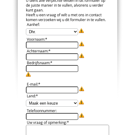
U dient alle verplichte velden in dit formulier op
de juiste manier in te vullen, alvorens u verder
kunt gaan.
Heeft u een vraag of wilt u met ons in contact
komen verzoeken wij u dit formulier in te vullen.
Aanhef
:
Voornaam
:*
Achternaam
:*
Bedrijfsnaam
:*
E-mail
:*
Land
:*
Telefoonnummer
:
Uw vraag of opmerking
:*