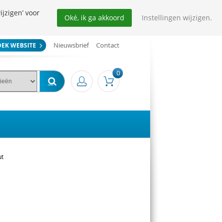
ijzigen’ voor
Oké, ik ga akkoord
Instellingen wijzigen.
Nieuwsbrief
Contact
OEK WEBSITE
0
ut