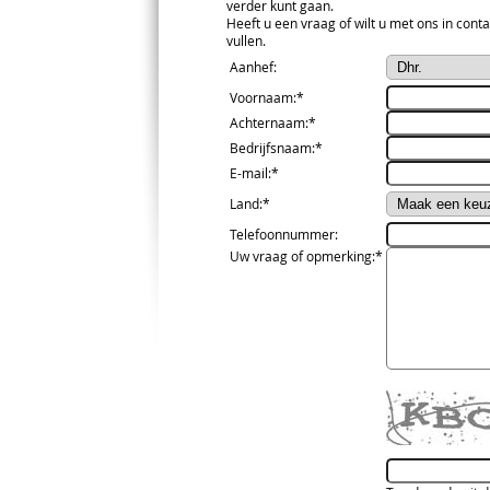
verder kunt gaan.
Heeft u een vraag of wilt u met ons in conta
vullen.
Aanhef
:
Voornaam
:*
Achternaam
:*
Bedrijfsnaam
:*
E-mail
:*
Land
:*
Telefoonnummer
:
Uw vraag of opmerking
:*