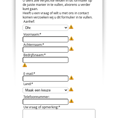
U dient alle verplichte velden in dit formulier op
de juiste manier in te vullen, alvorens u verder
kunt gaan.
Heeft u een vraag of wilt u met ons in contact
komen verzoeken wij u dit formulier in te vullen.
Aanhef
:
Voornaam
:*
Achternaam
:*
Bedrijfsnaam
:*
E-mail
:*
Land
:*
Telefoonnummer
:
Uw vraag of opmerking
:*