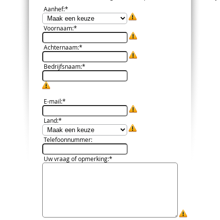
Aanhef
:*
Voornaam
:*
Achternaam
:*
Bedrijfsnaam
:*
E-mail
:*
Land
:*
Telefoonnummer
:
Uw vraag of opmerking
:*