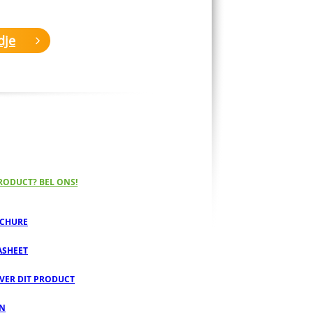
dje
RODUCT? BEL ONS!
CHURE
ASHEET
OVER DIT PRODUCT
EN