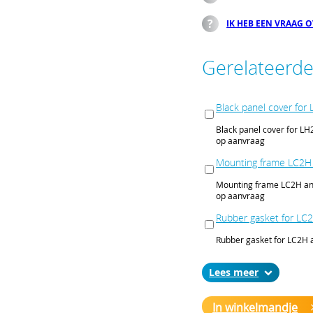
IK HEB EEN VRAAG 
Gerelateerd
Black panel cover for
Black panel cover for L
op aanvraag
Mounting frame LC2H
Mounting frame LC2H a
op aanvraag
Rubber gasket for LC
Rubber gasket for LC2H
op aanvraag
Lees
Counter LC2H
Counter LC2H
In winkelmandje
op aanvraag