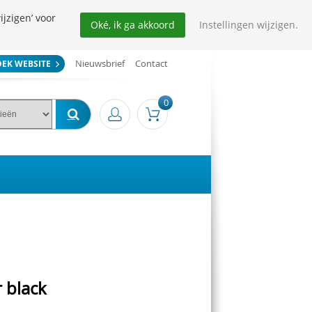
ijzigen’ voor
Oké, ik ga akkoord
Instellingen wijzigen.
Nieuwsbrief
Contact
OEK WEBSITE
0
 black