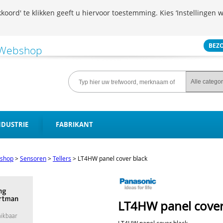
koord' te klikken geeft u hiervoor toestemming. Kies ‘Instellingen w
BEZ
NDUSTRIE
FABRIKANT
shop
>
Sensoren
>
Tellers
>
LT4HW panel cover black
LT4HW panel cover
LT4HW panel cover black