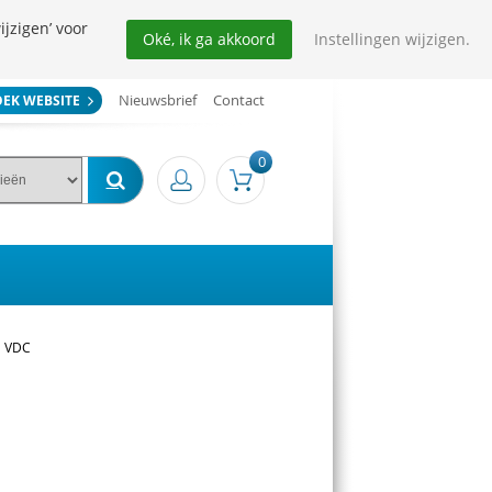
ijzigen’ voor
Oké, ik ga akkoord
Instellingen wijzigen.
Nieuwsbrief
Contact
OEK WEBSITE
0
1 VDC