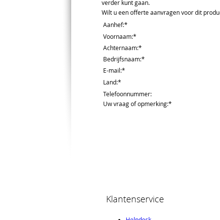
verder kunt gaan.
Wilt u een offerte aanvragen voor dit produc
Aanhef
:*
Voornaam
:*
Achternaam
:*
Bedrijfsnaam
:*
E-mail
:*
Land
:*
Telefoonnummer
:
Uw vraag of opmerking
:*
Klantenservice
Helpdesk