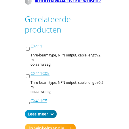
IK HEB EEN VRAAG OVER DE WEBSHOP
Gerelateerde
producten
CX411
Thru-beam type, NPN output, cable length 2
m
op aanvraag
CX411C05
Thru-beam type, NPN output, cable length 0,5
m
op aanvraag
CX411C5
Thru-beam type, NPN output, cable length 5
Lees
m
op aanvraag
In winkelmandje
CX411J