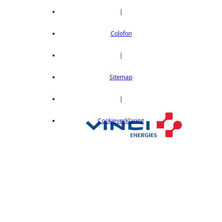
CX411Z
|
Thru-beam type, NPN output, M8 connector
Colofon
op aanvraag
CX412
|
Thru-beam type, 15M, NPN output, cable
length 2m
Sitemap
op aanvraag
CX412C05
|
Thru-beam type, 15M, NPN output, cable
Cookieverklaring
length 0,5 m
op aanvraag
CX412C5
Thru-beam type, 15M, NPN output, cable
length 5 m
op aanvraag
CX412J
Thru-beam type, 15M, NPN output, M12
connector