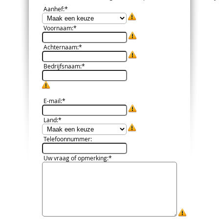
Aanhef
:*
Voornaam
:*
Achternaam
:*
Bedrijfsnaam
:*
E-mail
:*
Land
:*
Telefoonnummer
:
Uw vraag of opmerking
:*