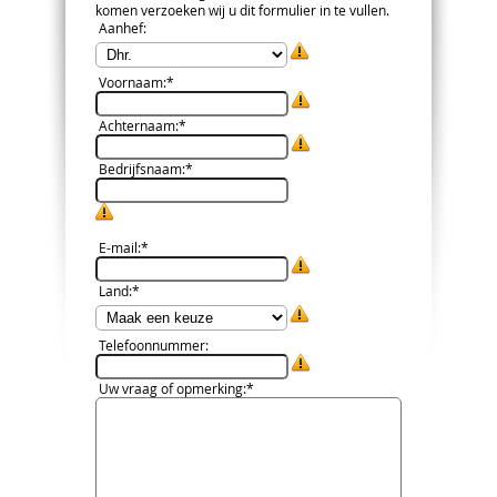
komen verzoeken wij u dit formulier in te vullen.
Aanhef
:
Voornaam
:*
Achternaam
:*
Bedrijfsnaam
:*
E-mail
:*
Land
:*
Telefoonnummer
:
Uw vraag of opmerking
:*