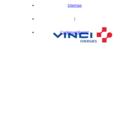
length 2m
Sitemap
op aanvraag
CX412C05
|
Thru-beam type, 15M, NPN output, cable
Cookieverklaring
length 0,5 m
op aanvraag
CX412C5
Thru-beam type, 15M, NPN output, cable
length 5 m
op aanvraag
CX412J
Thru-beam type, 15M, NPN output, M12
connector
op aanvraag
CX412P
Thru-Beam type, 15 m, PNP output, cable
length 2 m
op aanvraag
CX412PC05