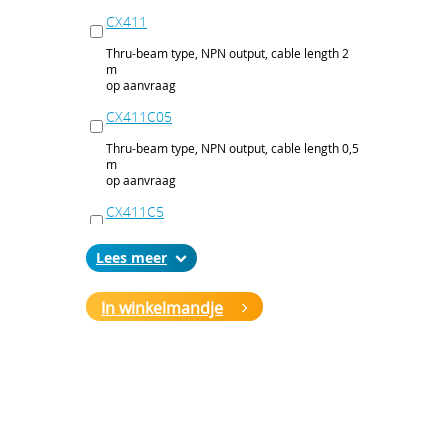
CX411
Thru-beam type, NPN output, cable length 2
m
op aanvraag
CX411C05
Thru-beam type, NPN output, cable length 0,5
m
op aanvraag
CX411C5
Thru-beam type, NPN output, cable length 5
Lees
m
op aanvraag
In winkelmandje
CX411J
Thru-beam type, NPN output, M12 connector
op aanvraag
CX411P
Thru-beam type, PNP output, cable 2 m
op aanvraag