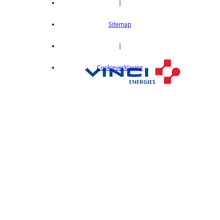
|
Thru-beam type, 15M, NPN output, cable
length 2m
Sitemap
op aanvraag
CX412C05
|
Thru-beam type, 15M, NPN output, cable
Cookieverklaring
length 0,5 m
op aanvraag
CX412C5
Thru-beam type, 15M, NPN output, cable
length 5 m
op aanvraag
CX412J
Thru-beam type, 15M, NPN output, M12
connector
op aanvraag
CX412P
Thru-Beam type, 15 m, PNP output, cable
length 2 m
op aanvraag