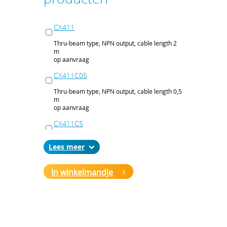
CX411
Thru-beam type, NPN output, cable length 2
m
op aanvraag
CX411C05
Thru-beam type, NPN output, cable length 0,5
m
op aanvraag
CX411C5
Thru-beam type, NPN output, cable length 5
Lees
m
op aanvraag
In winkelmandje
CX411J
Thru-beam type, NPN output, M12 connector
op aanvraag
CX411P