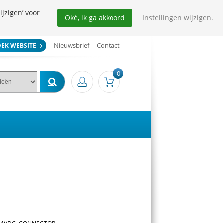
ijzigen’ voor
Oké, ik ga akkoord
Instellingen wijzigen.
Nieuwsbrief
Contact
OEK WEBSITE
0
2-24VDC, CONNECTOR