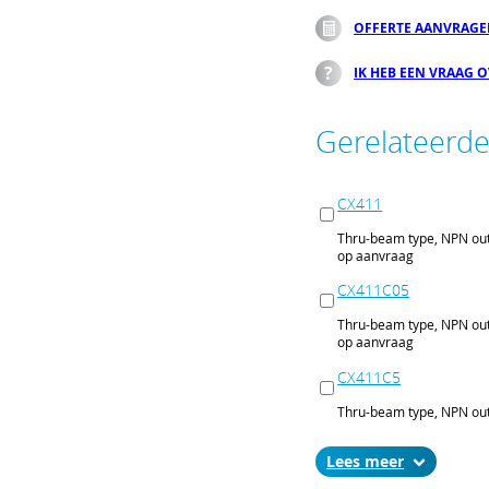
OFFERTE AANVRAG
IK HEB EEN VRAAG 
Gerelateerd
CX411
Thru-beam type, NPN out
op aanvraag
CX411C05
Thru-beam type, NPN out
op aanvraag
CX411C5
Thru-beam type, NPN out
op aanvraag
Lees
CX411J