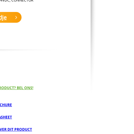
dje
RODUCT? BEL ONS!
CHURE
ASHEET
OVER DIT PRODUCT