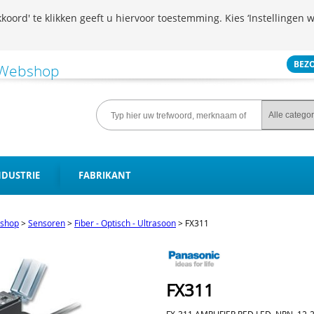
koord' te klikken geeft u hiervoor toestemming. Kies ‘Instellingen w
BEZ
NDUSTRIE
FABRIKANT
shop
>
Sensoren
>
Fiber - Optisch - Ultrasoon
>
FX311
FX311
FX-311 AMPLIFIER,RED LED, NPN, 1