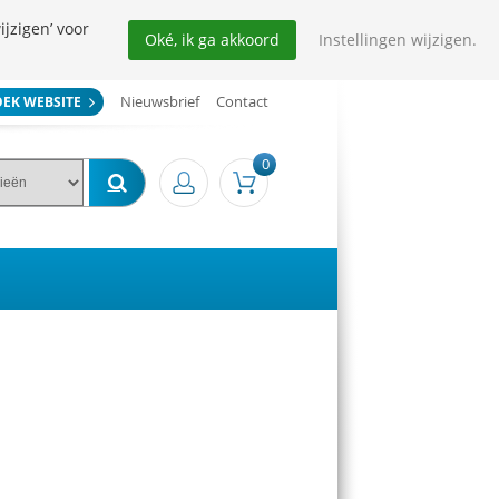
ijzigen’ voor
Oké, ik ga akkoord
Instellingen wijzigen.
Nieuwsbrief
Contact
OEK WEBSITE
0