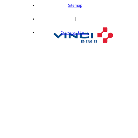
length 2m
Sitemap
op aanvraag
CX412C05
|
Thru-beam type, 15M, NPN output, cable
Cookieverklaring
length 0,5 m
op aanvraag
CX412C5
Thru-beam type, 15M, NPN output, cable
length 5 m
op aanvraag
CX412J
Thru-beam type, 15M, NPN output, M12
connector
op aanvraag
CX412P
Thru-Beam type, 15 m, PNP output, cable
length 2 m
op aanvraag
CX412PC05