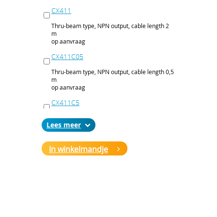
CX411
Thru-beam type, NPN output, cable length 2
m
op aanvraag
CX411C05
Thru-beam type, NPN output, cable length 0,5
m
op aanvraag
CX411C5
Thru-beam type, NPN output, cable length 5
Lees
m
op aanvraag
In winkelmandje
CX411J
Thru-beam type, NPN output, M12 connector
op aanvraag
CX411P
Thru-beam type, PNP output, cable 2 m
op aanvraag