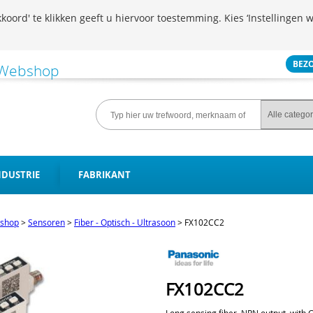
koord' te klikken geeft u hiervoor toestemming. Kies ‘Instellingen w
BEZ
NDUSTRIE
FABRIKANT
shop
>
Sensoren
>
Fiber - Optisch - Ultrasoon
>
FX102CC2
FX102CC2
Long sensing fiber, NPN output, with