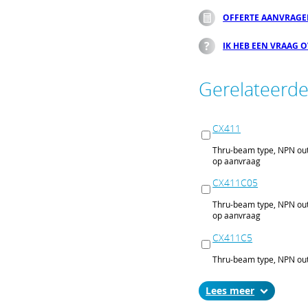
OFFERTE AANVRAG
IK HEB EEN VRAAG 
Gerelateerd
CX411
Thru-beam type, NPN out
op aanvraag
CX411C05
Thru-beam type, NPN out
op aanvraag
CX411C5
Thru-beam type, NPN out
op aanvraag
Lees
CX411J