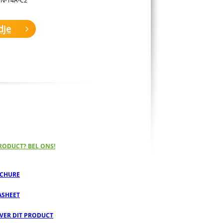
dje
RODUCT? BEL ONS!
CHURE
ASHEET
OVER DIT PRODUCT