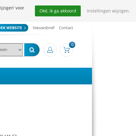
ijzigen’ voor
Oké, ik ga akkoord
Instellingen wijzigen.
Nieuwsbrief
Contact
OEK WEBSITE
0
 CN-14A-C2