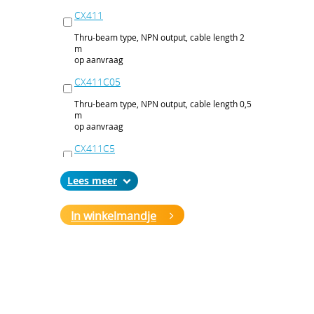
CX411
Thru-beam type, NPN output, cable length 2
m
op aanvraag
CX411C05
Thru-beam type, NPN output, cable length 0,5
m
op aanvraag
CX411C5
Thru-beam type, NPN output, cable length 5
Lees
m
op aanvraag
In winkelmandje
CX411J
Thru-beam type, NPN output, M12 connector
op aanvraag
CX411P
Thru-beam type, PNP output, cable 2 m
op aanvraag