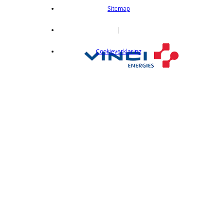
length 2m
Sitemap
op aanvraag
CX412C05
|
Thru-beam type, 15M, NPN output, cable
Cookieverklaring
length 0,5 m
op aanvraag
CX412C5
Thru-beam type, 15M, NPN output, cable
length 5 m
op aanvraag
CX412J
Thru-beam type, 15M, NPN output, M12
connector
op aanvraag
CX412P
Thru-Beam type, 15 m, PNP output, cable
length 2 m
op aanvraag
CX412PC05