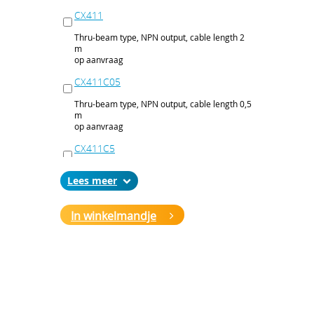
CX411
Thru-beam type, NPN output, cable length 2
m
op aanvraag
CX411C05
Thru-beam type, NPN output, cable length 0,5
m
op aanvraag
CX411C5
Thru-beam type, NPN output, cable length 5
Lees
m
op aanvraag
In winkelmandje
CX411J
Thru-beam type, NPN output, M12 connector
op aanvraag
CX411P
Thru-beam type, PNP output, cable 2 m
op aanvraag