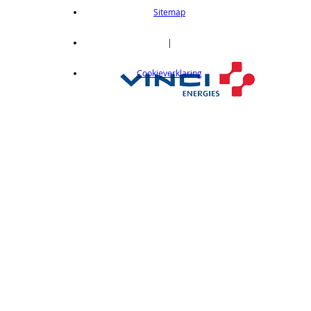
length 2m
Sitemap
op aanvraag
CX412C05
|
Thru-beam type, 15M, NPN output, cable
Cookieverklaring
length 0,5 m
op aanvraag
CX412C5
Thru-beam type, 15M, NPN output, cable
length 5 m
op aanvraag
CX412J
Thru-beam type, 15M, NPN output, M12
connector
op aanvraag
CX412P
Thru-Beam type, 15 m, PNP output, cable
length 2 m
op aanvraag
CX412PC05