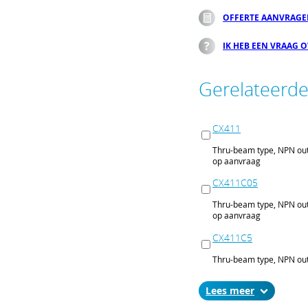
OFFERTE AANVRAG
IK HEB EEN VRAAG 
Gerelateerd
CX411
Thru-beam type, NPN out
op aanvraag
CX411C05
Thru-beam type, NPN out
op aanvraag
CX411C5
Thru-beam type, NPN out
op aanvraag
Lees
CX411J