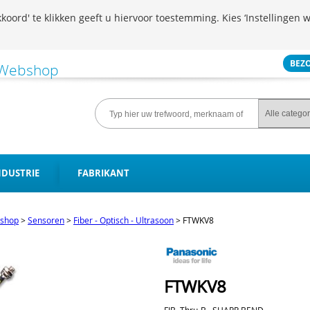
koord' te klikken geeft u hiervoor toestemming. Kies ‘Instellingen w
BEZ
NDUSTRIE
FABRIKANT
shop
>
Sensoren
>
Fiber - Optisch - Ultrasoon
>
FTWKV8
FTWKV8
FIB, Thru-B., SHARP BEND