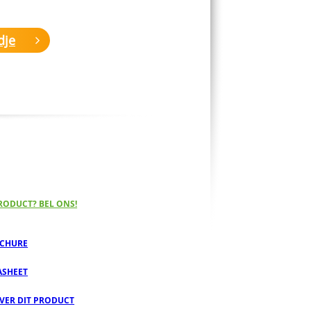
dje
RODUCT? BEL ONS!
CHURE
ASHEET
OVER DIT PRODUCT