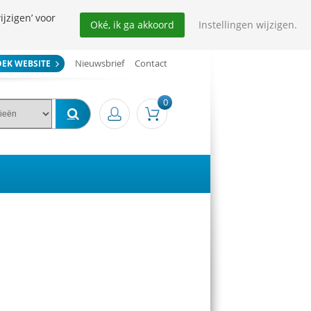
ijzigen’ voor
Oké, ik ga akkoord
Instellingen wijzigen.
Nieuwsbrief
Contact
OEK WEBSITE
0