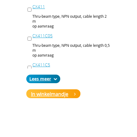
CX411
Thru-beam type, NPN output, cable length 2
m
op aanvraag
CX411C05
Thru-beam type, NPN output, cable length 0,5
m
op aanvraag
CX411C5
Thru-beam type, NPN output, cable length 5
Lees
m
op aanvraag
In winkelmandje
CX411J
Thru-beam type, NPN output, M12 connector
op aanvraag
CX411P
Thru-beam type, PNP output, cable 2 m
op aanvraag