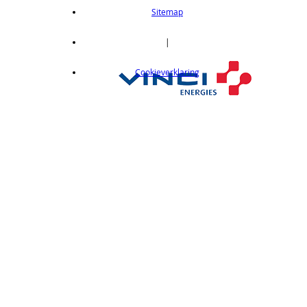
length 2m
Sitemap
op aanvraag
CX412C05
|
Thru-beam type, 15M, NPN output, cable
Cookieverklaring
length 0,5 m
op aanvraag
CX412C5
Thru-beam type, 15M, NPN output, cable
length 5 m
op aanvraag
CX412J
Thru-beam type, 15M, NPN output, M12
connector
op aanvraag
CX412P
Thru-Beam type, 15 m, PNP output, cable
length 2 m
op aanvraag
CX412PC05