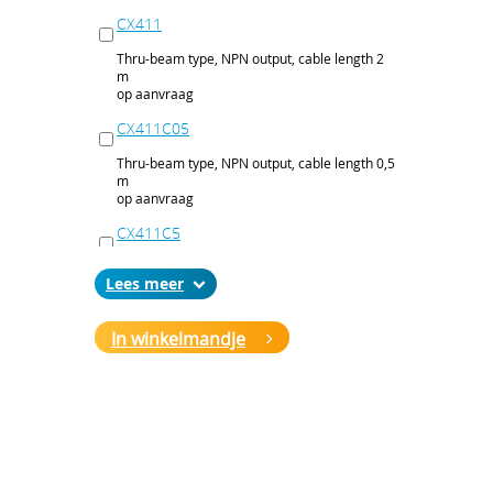
CX411
Thru-beam type, NPN output, cable length 2
m
op aanvraag
CX411C05
Thru-beam type, NPN output, cable length 0,5
m
op aanvraag
CX411C5
Thru-beam type, NPN output, cable length 5
Lees
m
op aanvraag
In winkelmandje
CX411J
Thru-beam type, NPN output, M12 connector
op aanvraag
CX411P
Thru-beam type, PNP output, cable 2 m
op aanvraag