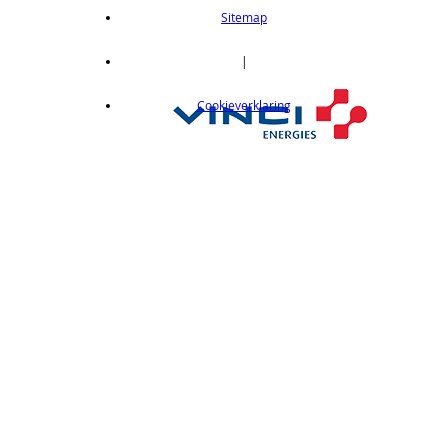
length 2m
Sitemap
op aanvraag
CX412C05
|
Thru-beam type, 15M, NPN output, cable
Cookieverklaring
length 0,5 m
op aanvraag
CX412C5
Thru-beam type, 15M, NPN output, cable
length 5 m
op aanvraag
CX412J
Thru-beam type, 15M, NPN output, M12
connector
op aanvraag
CX412P
Thru-Beam type, 15 m, PNP output, cable
length 2 m
op aanvraag
CX412PC05