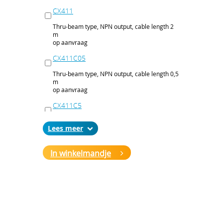
CX411
Thru-beam type, NPN output, cable length 2
m
op aanvraag
CX411C05
Thru-beam type, NPN output, cable length 0,5
m
op aanvraag
CX411C5
Thru-beam type, NPN output, cable length 5
Lees
m
op aanvraag
In winkelmandje
CX411J
Thru-beam type, NPN output, M12 connector
op aanvraag
CX411P
Thru-beam type, PNP output, cable 2 m
op aanvraag