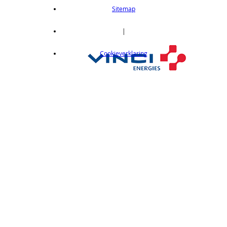
length 2m
Sitemap
op aanvraag
CX412C05
|
Thru-beam type, 15M, NPN output, cable
Cookieverklaring
length 0,5 m
op aanvraag
CX412C5
Thru-beam type, 15M, NPN output, cable
length 5 m
op aanvraag
CX412J
Thru-beam type, 15M, NPN output, M12
connector
op aanvraag
CX412P
Thru-Beam type, 15 m, PNP output, cable
length 2 m
op aanvraag
CX412PC05