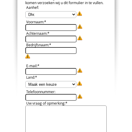
komen verzoeken wij u dit formulier in te vullen.
Aanhef
:
Voornaam
:*
Achternaam
:*
Bedrijfsnaam
:*
E-mail
:*
Land
:*
Telefoonnummer
:
Uw vraag of opmerking
:*