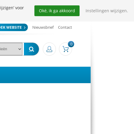
ijzigen’ voor
Oké, ik ga akkoord
Instellingen wijzigen.
Nieuwsbrief
Contact
OEK WEBSITE
0