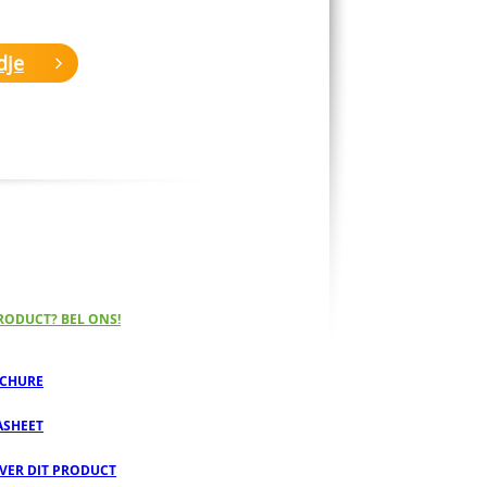
dje
RODUCT? BEL ONS!
CHURE
ASHEET
OVER DIT PRODUCT