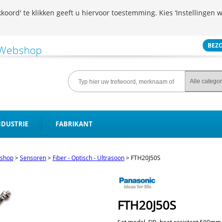
koord' te klikken geeft u hiervoor toestemming. Kies ‘Instellingen w
BEZ
NDUSTRIE
FABRIKANT
shop
>
Sensoren
>
Fiber - Optisch - Ultrasoon
>
FTH20J50S
FTH20J50S
Set model, FIB, heat-resistant,500mm