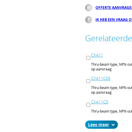
OFFERTE AANVRAG
IK HEB EEN VRAAG 
Gerelateerd
CX411
Thru-beam type, NPN out
op aanvraag
CX411C05
Thru-beam type, NPN out
op aanvraag
CX411C5
Thru-beam type, NPN out
op aanvraag
Lees
CX411J