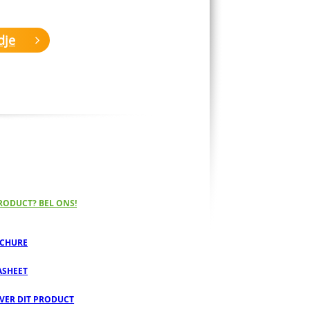
dje
RODUCT? BEL ONS!
CHURE
ASHEET
OVER DIT PRODUCT