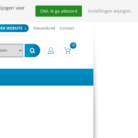
ijzigen’ voor
Oké, ik ga akkoord
Instellingen wijzigen.
Nieuwsbrief
Contact
OEK WEBSITE
0