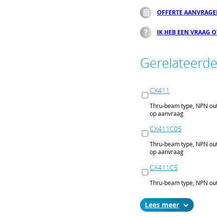
OFFERTE AANVRAG
IK HEB EEN VRAAG 
Gerelateerd
CX411
Thru-beam type, NPN out
op aanvraag
CX411C05
Thru-beam type, NPN out
op aanvraag
CX411C5
Thru-beam type, NPN out
op aanvraag
Lees
CX411J