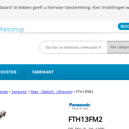
koord' te klikken geeft u hiervoor toestemming. Kies ‘Instellingen w
BEZ
NDUSTRIE
FABRIKANT
shop
>
Sensoren
>
Fiber - Optisch - Ultrasoon
>
FTH13FM2
FTH13FM2
FIB, Thru-B., 2m, 130³C