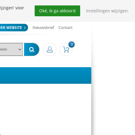
ijzigen’ voor
Oké, ik ga akkoord
Instellingen wijzigen.
Nieuwsbrief
Contact
OEK WEBSITE
0
t