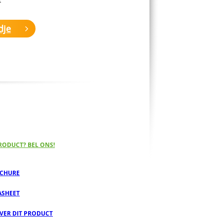
dje
RODUCT? BEL ONS!
CHURE
ASHEET
OVER DIT PRODUCT