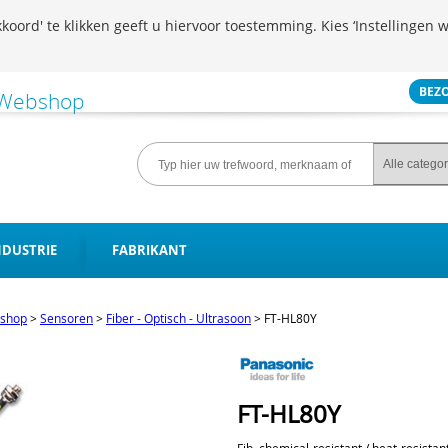
koord' te klikken geeft u hiervoor toestemming. Kies ‘Instellingen w
BEZ
NDUSTRIE
FABRIKANT
shop
>
Sensoren
>
Fiber - Optisch - Ultrasoon
>
FT-HL80Y
FT-HL80Y
Fib, chemical-resistant / heat-resistan