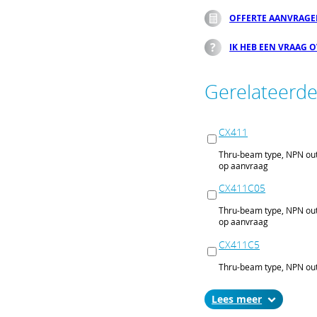
OFFERTE AANVRAG
IK HEB EEN VRAAG 
Gerelateerd
CX411
Thru-beam type, NPN out
op aanvraag
CX411C05
Thru-beam type, NPN out
op aanvraag
CX411C5
Thru-beam type, NPN out
op aanvraag
Lees
CX411J