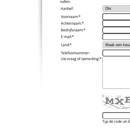
vullen.
Aanhef
:
Voornaam
:*
Achternaam
:*
Bedrijfsnaam
:*
E-mail
:*
Land
:*
Telefoonnummer
:
Uw vraag of opmerking
:*
Typ de code uit 