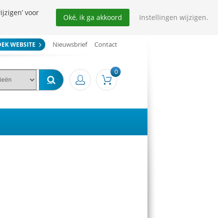
ijzigen’ voor
Oké, ik ga akkoord
Instellingen wijzigen.
Nieuwsbrief
Contact
OEK WEBSITE
0