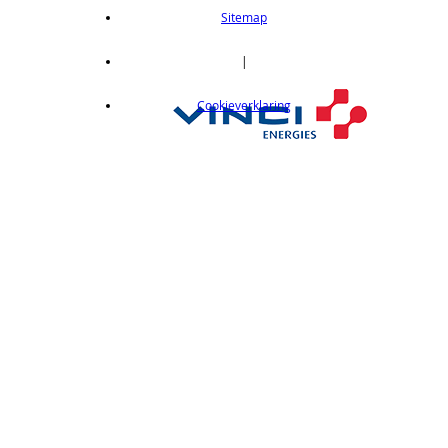
length 2m
Sitemap
op aanvraag
CX412C05
|
Thru-beam type, 15M, NPN output, cable
Cookieverklaring
length 0,5 m
op aanvraag
CX412C5
Thru-beam type, 15M, NPN output, cable
length 5 m
op aanvraag
CX412J
Thru-beam type, 15M, NPN output, M12
connector
op aanvraag
CX412P
Thru-Beam type, 15 m, PNP output, cable
length 2 m
op aanvraag
CX412PC05