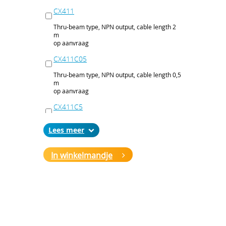
CX411
Thru-beam type, NPN output, cable length 2
m
op aanvraag
CX411C05
Thru-beam type, NPN output, cable length 0,5
m
op aanvraag
CX411C5
Thru-beam type, NPN output, cable length 5
Lees
m
op aanvraag
In winkelmandje
CX411J
Thru-beam type, NPN output, M12 connector
op aanvraag
CX411P
Thru-beam type, PNP output, cable 2 m
op aanvraag