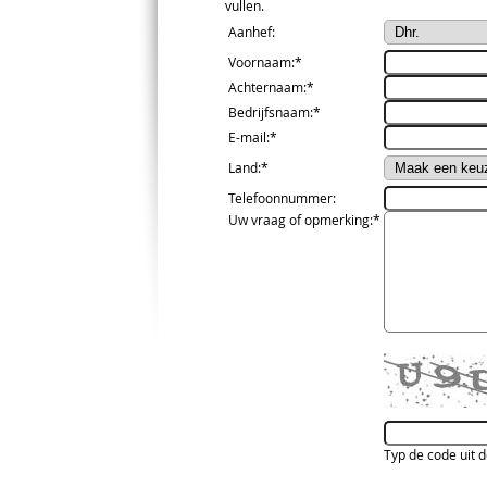
vullen.
Aanhef
:
Voornaam
:*
Achternaam
:*
Bedrijfsnaam
:*
E-mail
:*
Land
:*
Telefoonnummer
:
Uw vraag of opmerking
:*
Typ de code uit 