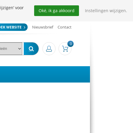
ijzigen’ voor
Oké, ik ga akkoord
Instellingen wijzigen.
Nieuwsbrief
Contact
OEK WEBSITE
0