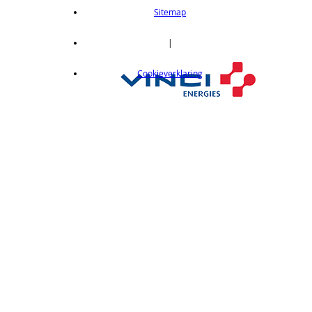
length 2m
Sitemap
op aanvraag
CX412C05
|
Thru-beam type, 15M, NPN output, cable
Cookieverklaring
length 0,5 m
op aanvraag
CX412C5
Thru-beam type, 15M, NPN output, cable
length 5 m
op aanvraag
CX412J
Thru-beam type, 15M, NPN output, M12
connector
op aanvraag
CX412P
Thru-Beam type, 15 m, PNP output, cable
length 2 m
op aanvraag
CX412PC05