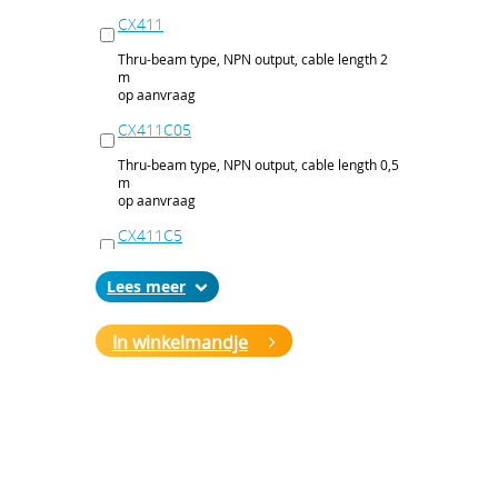
CX411
Thru-beam type, NPN output, cable length 2
m
op aanvraag
CX411C05
Thru-beam type, NPN output, cable length 0,5
m
op aanvraag
CX411C5
Thru-beam type, NPN output, cable length 5
Lees
m
op aanvraag
In winkelmandje
CX411J
Thru-beam type, NPN output, M12 connector
op aanvraag
CX411P
Thru-beam type, PNP output, cable 2 m
op aanvraag