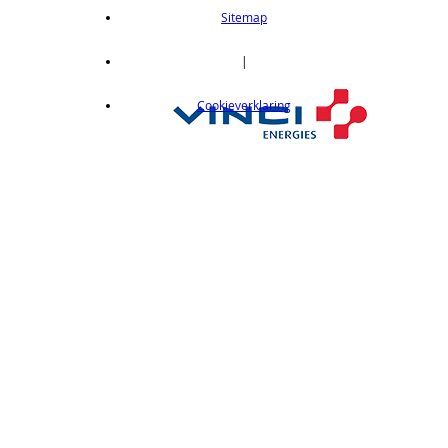
length 2m
Sitemap
op aanvraag
CX412C05
|
Thru-beam type, 15M, NPN output, cable
Cookieverklaring
length 0,5 m
op aanvraag
CX412C5
Thru-beam type, 15M, NPN output, cable
length 5 m
op aanvraag
CX412J
Thru-beam type, 15M, NPN output, M12
connector
op aanvraag
CX412P
Thru-Beam type, 15 m, PNP output, cable
length 2 m
op aanvraag
CX412PC05