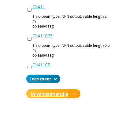
CX411
Thru-beam type, NPN output, cable length 2
m
op aanvraag
CX411C05
Thru-beam type, NPN output, cable length 0,5
m
op aanvraag
CX411C5
Thru-beam type, NPN output, cable length 5
Lees
m
op aanvraag
In winkelmandje
CX411J
Thru-beam type, NPN output, M12 connector
op aanvraag
CX411P
Thru-beam type, PNP output, cable 2 m
op aanvraag