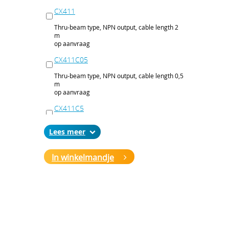
CX411
Thru-beam type, NPN output, cable length 2
m
op aanvraag
CX411C05
Thru-beam type, NPN output, cable length 0,5
m
op aanvraag
CX411C5
Thru-beam type, NPN output, cable length 5
Lees
m
op aanvraag
In winkelmandje
CX411J
Thru-beam type, NPN output, M12 connector
op aanvraag
CX411P
Thru-beam type, PNP output, cable 2 m
op aanvraag