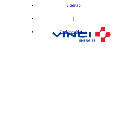
length 2m
Sitemap
op aanvraag
CX412C05
|
Thru-beam type, 15M, NPN output, cable
Cookieverklaring
length 0,5 m
op aanvraag
CX412C5
Thru-beam type, 15M, NPN output, cable
length 5 m
op aanvraag
CX412J
Thru-beam type, 15M, NPN output, M12
connector
op aanvraag
CX412P
Thru-Beam type, 15 m, PNP output, cable
length 2 m
op aanvraag
CX412PC05