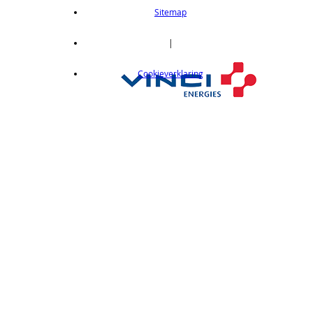
length 2m
Sitemap
op aanvraag
CX412C05
|
Thru-beam type, 15M, NPN output, cable
Cookieverklaring
length 0,5 m
op aanvraag
CX412C5
Thru-beam type, 15M, NPN output, cable
length 5 m
op aanvraag
CX412J
Thru-beam type, 15M, NPN output, M12
connector
op aanvraag
CX412P
Thru-Beam type, 15 m, PNP output, cable
length 2 m
op aanvraag
CX412PC05