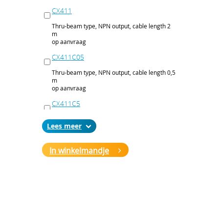
CX411
Thru-beam type, NPN output, cable length 2
m
op aanvraag
CX411C05
Thru-beam type, NPN output, cable length 0,5
m
op aanvraag
CX411C5
Thru-beam type, NPN output, cable length 5
Lees
m
op aanvraag
In winkelmandje
CX411J
Thru-beam type, NPN output, M12 connector
op aanvraag
CX411P
Thru-beam type, PNP output, cable 2 m
op aanvraag