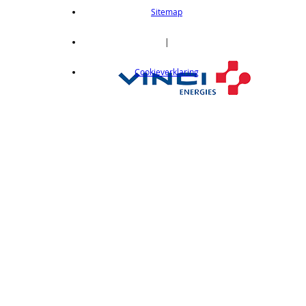
length 2m
Sitemap
op aanvraag
CX412C05
|
Thru-beam type, 15M, NPN output, cable
Cookieverklaring
length 0,5 m
op aanvraag
CX412C5
Thru-beam type, 15M, NPN output, cable
length 5 m
op aanvraag
CX412J
Thru-beam type, 15M, NPN output, M12
connector
op aanvraag
CX412P
Thru-Beam type, 15 m, PNP output, cable
length 2 m
op aanvraag
CX412PC05