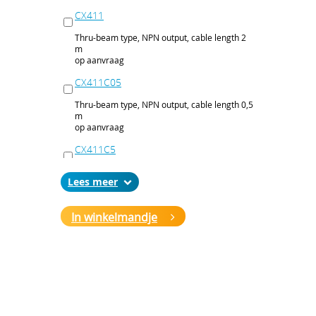
CX411
Thru-beam type, NPN output, cable length 2
m
op aanvraag
CX411C05
Thru-beam type, NPN output, cable length 0,5
m
op aanvraag
CX411C5
Thru-beam type, NPN output, cable length 5
Lees
m
op aanvraag
In winkelmandje
CX411J
Thru-beam type, NPN output, M12 connector
op aanvraag
CX411P
Thru-beam type, PNP output, cable 2 m
op aanvraag