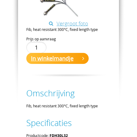
Vergroot foto
Fib, heat resistant 300°C, fixed length type
Prijs op aanvraag
In winkelmandje
Omschrijving
Fib, heat resistant 300°C, fixed length type
Specificaties
Productcode:
FDH30L32