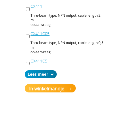
CX411
Thru-beam type, NPN output, cable length 2
m
op aanvraag
CX411C05
Thru-beam type, NPN output, cable length 0,5
m
op aanvraag
CX411C5
Thru-beam type, NPN output, cable length 5
Lees
m
op aanvraag
In winkelmandje
CX411J
Thru-beam type, NPN output, M12 connector
op aanvraag
CX411P
Thru-beam type, PNP output, cable 2 m
op aanvraag