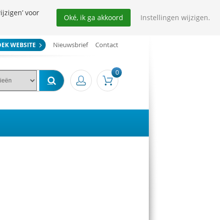
ijzigen’ voor
Oké, ik ga akkoord
Instellingen wijzigen.
Nieuwsbrief
Contact
OEK WEBSITE
0