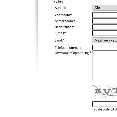
vullen.
Aanhef
:
Voornaam
:*
Achternaam
:*
Bedrijfsnaam
:*
E-mail
:*
Land
:*
Telefoonnummer
:
Uw vraag of opmerking
:*
Typ de code uit 