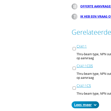
OFFERTE AANVRAG
IK HEB EEN VRAAG 
Gerelateerd
CX411
Thru-beam type, NPN out
op aanvraag
CX411C05
Thru-beam type, NPN out
op aanvraag
CX411C5
Thru-beam type, NPN out
op aanvraag
Lees
CX411J