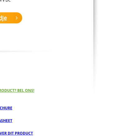
dje
RODUCT? BEL ONS!
CHURE
ASHEET
OVER DIT PRODUCT