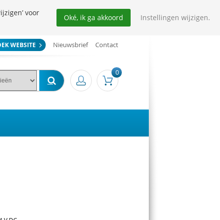
ijzigen’ voor
Oké, ik ga akkoord
Instellingen wijzigen.
Nieuwsbrief
Contact
OEK WEBSITE
0
24 V DC