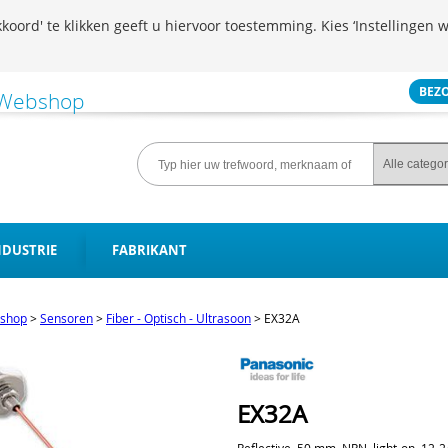
koord' te klikken geeft u hiervoor toestemming. Kies ‘Instellingen w
BEZ
NDUSTRIE
FABRIKANT
shop
>
Sensoren
>
Fiber - Optisch - Ultrasoon
>
EX32A
EX32A
Reflective, 50 mm, NPN, light-on, 12-