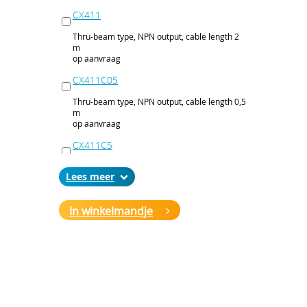
CX411
Thru-beam type, NPN output, cable length 2
m
op aanvraag
CX411C05
Thru-beam type, NPN output, cable length 0,5
m
op aanvraag
CX411C5
Thru-beam type, NPN output, cable length 5
Lees
m
op aanvraag
In winkelmandje
CX411J
Thru-beam type, NPN output, M12 connector
op aanvraag
CX411P
Thru-beam type, PNP output, cable 2 m
op aanvraag