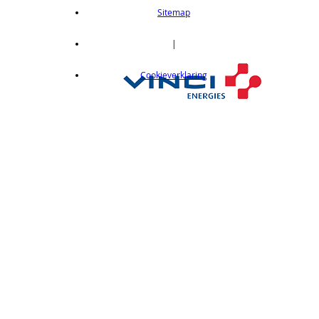
length 2m
Sitemap
op aanvraag
CX412C05
|
Thru-beam type, 15M, NPN output, cable
Cookieverklaring
length 0,5 m
op aanvraag
CX412C5
Thru-beam type, 15M, NPN output, cable
length 5 m
op aanvraag
CX412J
Thru-beam type, 15M, NPN output, M12
connector
op aanvraag
CX412P
Thru-Beam type, 15 m, PNP output, cable
length 2 m
op aanvraag
CX412PC05