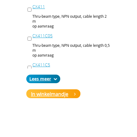
CX411
Thru-beam type, NPN output, cable length 2
m
op aanvraag
CX411C05
Thru-beam type, NPN output, cable length 0,5
m
op aanvraag
CX411C5
Thru-beam type, NPN output, cable length 5
Lees
m
op aanvraag
In winkelmandje
CX411J
Thru-beam type, NPN output, M12 connector
op aanvraag
CX411P
Thru-beam type, PNP output, cable 2 m
op aanvraag