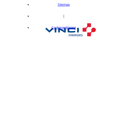
length 2m
Sitemap
op aanvraag
CX412C05
|
Thru-beam type, 15M, NPN output, cable
Cookieverklaring
length 0,5 m
op aanvraag
CX412C5
Thru-beam type, 15M, NPN output, cable
length 5 m
op aanvraag
CX412J
Thru-beam type, 15M, NPN output, M12
connector
op aanvraag
CX412P
Thru-Beam type, 15 m, PNP output, cable
length 2 m
op aanvraag
CX412PC05