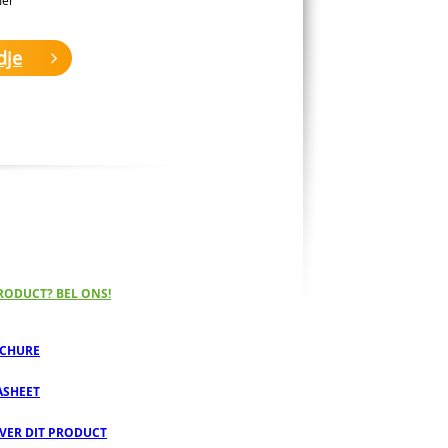
dje
RODUCT? BEL ONS!
CHURE
ASHEET
OVER DIT PRODUCT