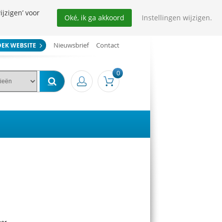
ijzigen’ voor
Oké, ik ga akkoord
Instellingen wijzigen.
Nieuwsbrief
Contact
OEK WEBSITE
0
mer