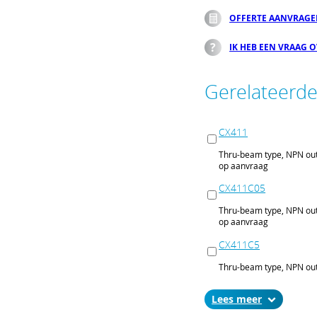
OFFERTE AANVRAG
IK HEB EEN VRAAG 
Gerelateerd
CX411
Thru-beam type, NPN out
op aanvraag
CX411C05
Thru-beam type, NPN out
op aanvraag
CX411C5
Thru-beam type, NPN out
op aanvraag
Lees
CX411J