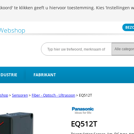
koord' te klikken geeft u hiervoor toestemming. Kies ‘Instellingen w
BEZ
NDUSTRIE
FABRIKANT
shop
>
Sensoren
>
Fiber - Optisch - Ultrasoon
>
EQ512T
EQ512T
Triangulation Sensor, 1m, DC type, ti