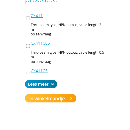
CX411
Thru-beam type, NPN output, cable length 2
m
op aanvraag
CX411C05
Thru-beam type, NPN output, cable length 0,5
m
op aanvraag
CX411C5
Thru-beam type, NPN output, cable length 5
Lees
m
op aanvraag
In winkelmandje
CX411J
Thru-beam type, NPN output, M12 connector
op aanvraag
CX411P