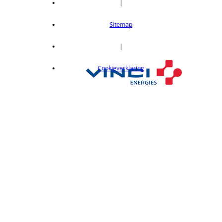
|
Thru-beam type, 15M, NPN output, cable
length 2m
Sitemap
op aanvraag
CX412C05
|
Thru-beam type, 15M, NPN output, cable
Cookieverklaring
length 0,5 m
op aanvraag
CX412C5
Thru-beam type, 15M, NPN output, cable
length 5 m
op aanvraag
CX412J
Thru-beam type, 15M, NPN output, M12
connector
op aanvraag
CX412P
Thru-Beam type, 15 m, PNP output, cable
length 2 m
op aanvraag