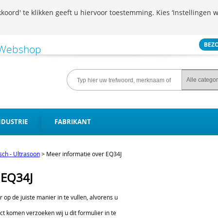
koord' te klikken geeft u hiervoor toestemming. Kies ‘Instellingen w
BEZ
NDUSTRIE
FABRIKANT
isch - Ultrasoon
>
Meer informatie over EQ34J
 EQ34J
er op de juiste manier in te vullen, alvorens u
ct komen verzoeken wij u dit formulier in te