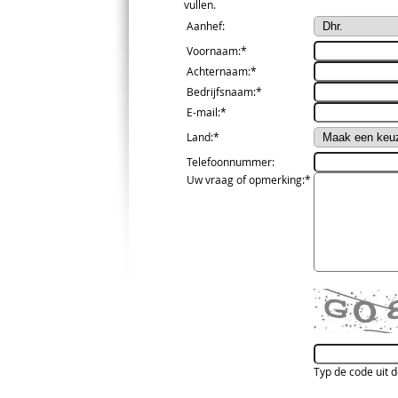
vullen.
Aanhef
:
Voornaam
:*
Achternaam
:*
Bedrijfsnaam
:*
E-mail
:*
Land
:*
Telefoonnummer
:
Uw vraag of opmerking
:*
Typ de code uit 