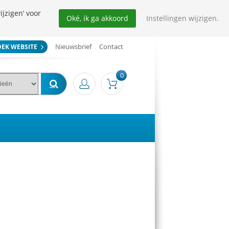
ijzigen’ voor
Oké, ik ga akkoord
Instellingen wijzigen.
Nieuwsbrief
Contact
OEK WEBSITE
0