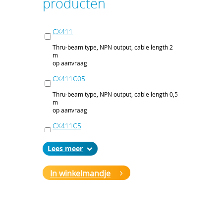
producten
CX411
Thru-beam type, NPN output, cable length 2
m
op aanvraag
CX411C05
Thru-beam type, NPN output, cable length 0,5
m
op aanvraag
CX411C5
Thru-beam type, NPN output, cable length 5
Lees
m
op aanvraag
In winkelmandje
CX411J
Thru-beam type, NPN output, M12 connector
op aanvraag
CX411P