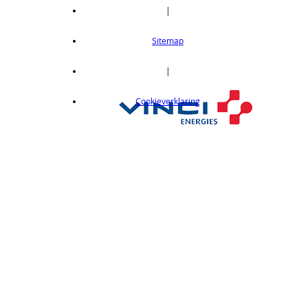
CX412
|
Thru-beam type, 15M, NPN output, cable
length 2m
Sitemap
op aanvraag
CX412C05
|
Thru-beam type, 15M, NPN output, cable
Cookieverklaring
length 0,5 m
op aanvraag
CX412C5
Thru-beam type, 15M, NPN output, cable
length 5 m
op aanvraag
CX412J
Thru-beam type, 15M, NPN output, M12
connector
op aanvraag
CX412P
Thru-Beam type, 15 m, PNP output, cable
length 2 m